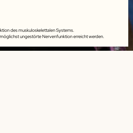
@vitaltierarzt
Datenschutz
Impres
nktion des muskuloskelettalen Systems.
e möglichst ungestörte Nervenfunktion erreicht werden.