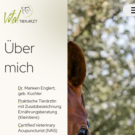
L
E
T
Über
I
Ü
mich
T
|
Dr. Marleen Englert,
@vital
geb. Kuchler
Datenschu
Praktische Tierärztin
mit Zusatzbezeichnung
Ernährungsberatung
(Kleintiere)
Certified Veterinary
Acupuncturist (IVAS)