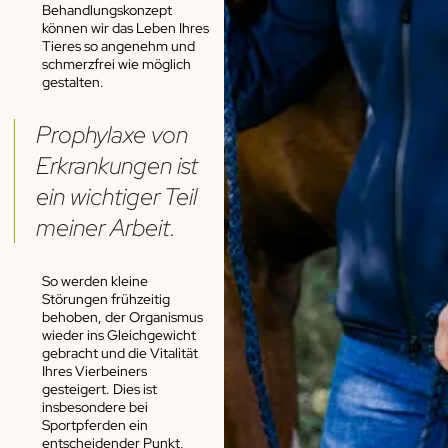
Behandlungskonzept
können wir das Leben Ihres
Tieres so angenehm und
schmerzfrei wie möglich
gestalten.
Prophylaxe von
Erkrankungen ist
ein wichtiger Teil
meiner Arbeit.
So werden kleine
Störungen frühzeitig
behoben, der Organismus
wieder ins Gleichgewicht
gebracht und die Vitalität
Ihres Vierbeiners
gesteigert. Dies ist
insbesondere bei
Sportpferden ein
entscheidender Punkt,